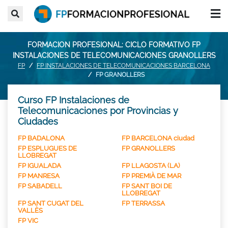
FORMACION PROFESIONAL: CICLO FORMATIVO FP
INSTALACIONES DE TELECOMUNICACIONES GRANOLLERS
FP
FP INSTALACIONES DE TELECOMUNICACIONES BARCELONA
FP GRANOLLERS
Curso FP Instalaciones de
Telecomunicaciones por Provincias y
Ciudades
FP BADALONA
FP BARCELONA ciudad
FP ESPLUGUES DE
FP GRANOLLERS
LLOBREGAT
FP IGUALADA
FP LLAGOSTA (LA)
FP MANRESA
FP PREMIÀ DE MAR
FP SABADELL
FP SANT BOI DE
LLOBREGAT
FP SANT CUGAT DEL
FP TERRASSA
VALLÈS
FP VIC