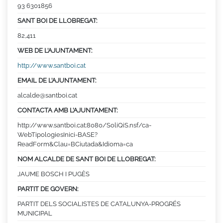
93 6301856
SANT BOI DE LLOBREGAT:
82,411
WEB DE L’AJUNTAMENT:
http://www.santboi.cat
EMAIL DE L’AJUNTAMENT:
alcalde@santboi.cat
CONTACTA AMB L’AJUNTAMENT:
http://www.santboi.cat:8080/SoliQiS.nsf/ca-
WebTipologiesInici-BASE?
ReadForm&Clau=BCiutada&Idioma=ca
NOM ALCALDE DE SANT BOI DE LLOBREGAT:
JAUME BOSCH I PUGÈS
PARTIT DE GOVERN:
PARTIT DELS SOCIALISTES DE CATALUNYA-PROGRÉS
MUNICIPAL