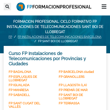
FORMACION PROFESIONAL: CICLO FORMATIVO FP
INSTALACIONES DE TELECOMUNICACIONES SANT BOI DE
LLOBREGAT
FP
FP INSTALACIONES DE TELECOMUNICACIONES BARCELONA
FP SANT BOI DE LLOBREGAT
Curso FP Instalaciones de
Telecomunicaciones por Provincias y
Ciudades
FP BADALONA
FP BARCELONA ciudad
FP ESPLUGUES DE
FP GRANOLLERS
LLOBREGAT
FP IGUALADA
FP LLAGOSTA (LA)
FP MANRESA
FP PREMIÀ DE MAR
FP SABADELL
FP SANT BOI DE
LLOBREGAT
FP SANT CUGAT DEL
FP TERRASSA
VALLÈS