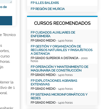
FP ILLES BALEARS
es de
FP REGIÓN DE MURCIA
CURSOS RECOMENDADOS
FP CUIDADOS AUXILIARES DE
de Técnico
ENFERMERÍA
FP GRADO MEDIO
- 1400 horas
as
FP GESTIÓN Y ORGANIZACIÓN DE
RECURSOS NATURALES Y PAISAJÍSTICOS
ortes,
A DISTANCIA
 curso
FP GRADO SUPERIOR A DISTANCIA
- 2000
horas
horas.
jo.
FP OPERACIÓN Y MANTENIMIENTO DE
MAQUINARIA DE CONSTRUCCIÓN
FP GRADO MEDIO
- 1400 horas
FP EXPLOTACIONES AGRARIAS
tener la
EXTENSIVAS
tivo de 1
FP GRADO MEDIO
- 1400 horas
oral.
FP SISTEMAS MICROINFORMÁTICOS Y
REDES
FP GRADO MEDIO
- 1400 horas
esitarás: