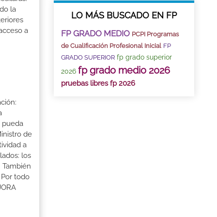
do la
LO MÁS BUSCADO EN FP
eriores
 acceso a
FP GRADO MEDIO
PCPI Programas
de Cualificación Profesional Inicial
FP
fp grado superior
GRADO SUPERIOR
fp grado medio 2026
2026
pruebas libres fp 2026
ción:
a
a pueda
inistro de
tividad a
lados: los
s. También
 Por todo
EJORA