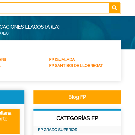
CACIONES LLAGOSTA (LA)
 (LA)
ERS
FP IGUALADA
L
FP SANT BOI DE LLOBREGAT
Blog FP
llena
CATEGORÍAS FP
rte
FP GRADO SUPERIOR