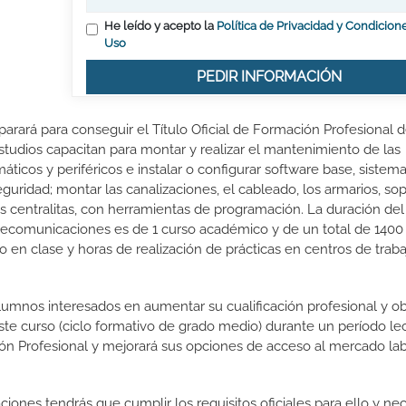
He leído y acepto la
Política de Privacidad y Condicion
Uso
PEDIR INFORMACIÓN
arará para conseguir el Título Oficial de Formación Profesional 
tudios capacitan para montar y realizar el mantenimiento de las
áticos y periféricos e instalar o configurar software base, sistem
guridad; montar las canalizaciones, el cableado, los armarios, sop
 las centralitas, con herramientas de programación. La duración del
lecomunicaciones es de 1 curso académico y de un total de 1400 
 en clase y horas de realización de prácticas en centros de traba
lumnos interesados en aumentar su cualificación profesional y ob
este curso (ciclo formativo de grado medio) durante un período lec
ón Profesional y mejorará sus opciones de acceso al mercado lab
iones tendrás que cumplir los requisitos oficiales para ello y nec