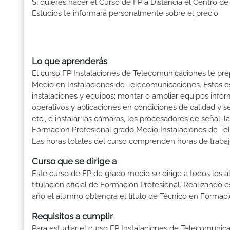
Si quieres hacer el Curso de FP a Distancia el Centro de
Estudios te informará personalmente sobre el precio
Lo que aprenderás
El curso FP Instalaciones de Telecomunicaciones te prep
Medio en Instalaciones de Telecomunicaciones. Estos es
instalaciones y equipos; montar o ampliar equipos inform
operativos y aplicaciones en condiciones de calidad y se
etc., e instalar las cámaras, los procesadores de señal,
Formacion Profesional grado Medio Instalaciones de Te
Las horas totales del curso comprenden horas de trabajo
Curso que se dirige a
Este curso de FP de grado medio se dirige a todos los a
titulación oficial de Formación Profesional. Realizando 
año el alumno obtendrá el título de Técnico en Formaci
Requisitos a cumplir
Para estudiar el curso FP Instalaciones de Telecomunicac