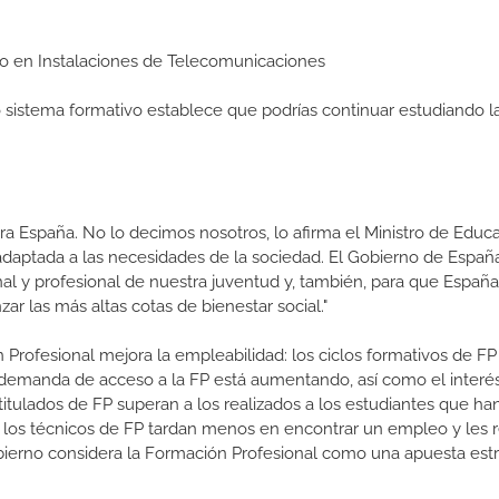
Medio en Instalaciones de Telecomunicaciones
ro sistema formativo establece que podrías continuar estudiando l
a España. No lo decimos nosotros, lo afirma el Ministro de Educa
 adaptada a las necesidades de la sociedad. El Gobierno de Españ
nal y profesional de nuestra juventud y, también, para que Españ
ar las más altas cotas de bienestar social."
 Profesional mejora la empleabilidad: los ciclos formativos de FP
a demanda de acceso a la FP está aumentando, así como el interés
 titulados de FP superan a los realizados a los estudiantes que ha
e los técnicos de FP tardan menos en encontrar un empleo y les r
 Gobierno considera la Formación Profesional como una apuesta est