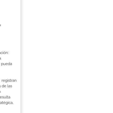
a
ción:
a
a pueda
 registran
 de las
n
esulta
ratégica.