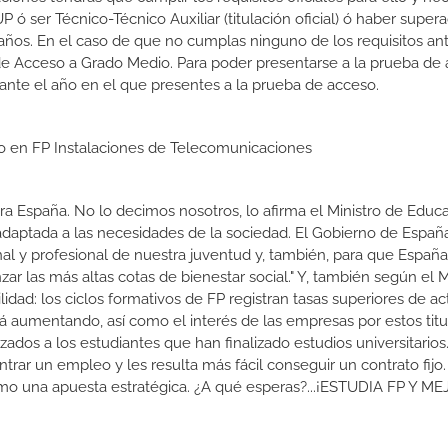
 ser Técnico-Técnico Auxiliar (titulación oficial) ó haber supera
ños. En el caso de que no cumplas ninguno de los requisitos ant
de Acceso a Grado Medio. Para poder presentarse a la prueba de
ante el año en el que presentes a la prueba de acceso.
io en FP Instalaciones de Telecomunicaciones
a España. No lo decimos nosotros, lo afirma el Ministro de Educa
 adaptada a las necesidades de la sociedad. El Gobierno de Españ
nal y profesional de nuestra juventud y, también, para que Españ
r las más altas cotas de bienestar social." Y, también según el M
dad: los ciclos formativos de FP registran tasas superiores de ac
 aumentando, así como el interés de las empresas por estos titu
izados a los estudiantes que han finalizado estudios universitario
ar un empleo y les resulta más fácil conseguir un contrato fijo.
como una apuesta estratégica. ¿A qué esperas?...¡ESTUDIA FP Y M