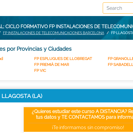
: CICLO FORMATIVO FP INSTALACIONES DE TELECOMUNI
FP INSTALACIONES DE TELECOMUNICACIONES BARCELONA
FP LLAGOSTA
es por Provincias y Ciudades
ad
FP ESPLUGUES DE LLOBREGAT
FP GRANOLL
FP PREMIÀ DE MAR
FP SABADEL
FP VIC
en LLAGOSTA (LA)
¿Quieres estudiar este curso A DISTANCIA? Re
tus datos y TE CONTACTAMOS para informa
¡Te informamos sin compromiso!