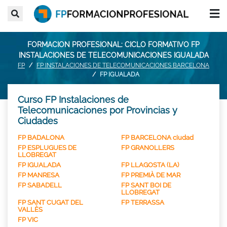
FORMACION PROFESIONAL: CICLO FORMATIVO FP
INSTALACIONES DE TELECOMUNICACIONES IGUALADA
FP
FP INSTALACIONES DE TELECOMUNICACIONES BARCELONA
FP IGUALADA
Curso FP Instalaciones de
Telecomunicaciones por Provincias y
Ciudades
FP BADALONA
FP BARCELONA ciudad
FP ESPLUGUES DE
FP GRANOLLERS
LLOBREGAT
FP IGUALADA
FP LLAGOSTA (LA)
FP MANRESA
FP PREMIÀ DE MAR
FP SABADELL
FP SANT BOI DE
LLOBREGAT
FP SANT CUGAT DEL
FP TERRASSA
VALLÈS
FP VIC