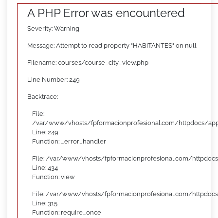
A PHP Error was encountered
Severity: Warning
Message: Attempt to read property "HABITANTES" on null
Filename: courses/course_city_view.php
Line Number: 249
Backtrace:
File:
/var/www/vhosts/fpformacionprofesional.com/httpdocs/appl
Line: 249
Function: _error_handler
File: /var/www/vhosts/fpformacionprofesional.com/httpdocs
Line: 434
Function: view
File: /var/www/vhosts/fpformacionprofesional.com/httpdoc
Line: 315
Function: require_once