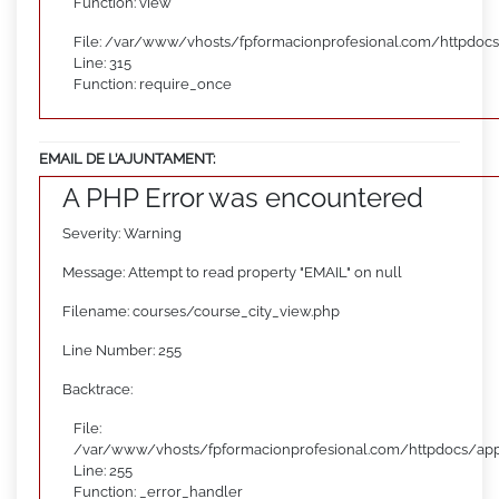
Function: view
File: /var/www/vhosts/fpformacionprofesional.com/httpdoc
Line: 315
Function: require_once
EMAIL DE L’AJUNTAMENT:
A PHP Error was encountered
Severity: Warning
Message: Attempt to read property "EMAIL" on null
Filename: courses/course_city_view.php
Line Number: 255
Backtrace:
File:
/var/www/vhosts/fpformacionprofesional.com/httpdocs/appl
Line: 255
Function: _error_handler