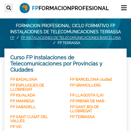
FORMACION PROFESIONAL: CICLO FORMATIVO FP
INSTALACIONES DE TELECOMUNICACIONES TERRASSA
FP
FP INSTALACIONES DE TELECOMUNICACIONES BARCELONA
FP TERRASSA
Curso FP Instalaciones de
Telecomunicaciones por Provincias y
Ciudades
FP BADALONA
FP BARCELONA ciudad
FP ESPLUGUES DE
FP GRANOLLERS
LLOBREGAT
FP IGUALADA
FP LLAGOSTA (LA)
FP MANRESA
FP PREMIÀ DE MAR
FP SABADELL
FP SANT BOI DE
LLOBREGAT
FP SANT CUGAT DEL
FP TERRASSA
VALLÈS
FP VIC