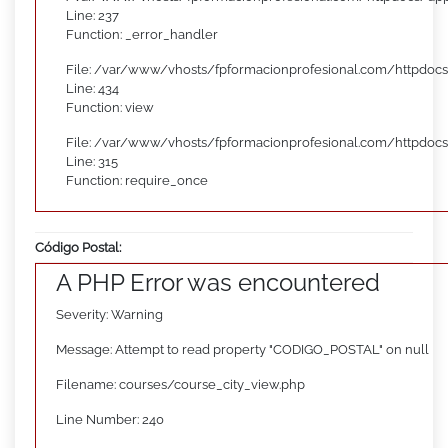
Line: 237
Function: _error_handler
File: /var/www/vhosts/fpformacionprofesional.com/httpdocs
Line: 434
Function: view
File: /var/www/vhosts/fpformacionprofesional.com/httpdoc
Line: 315
Function: require_once
Código Postal:
A PHP Error was encountered
Severity: Warning
Message: Attempt to read property "CODIGO_POSTAL" on null
Filename: courses/course_city_view.php
Line Number: 240