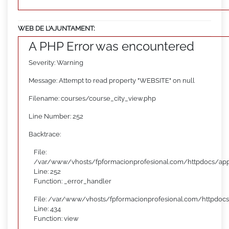
WEB DE L’AJUNTAMENT:
A PHP Error was encountered
Severity: Warning
Message: Attempt to read property "WEBSITE" on null
Filename: courses/course_city_view.php
Line Number: 252
Backtrace:
File:
/var/www/vhosts/fpformacionprofesional.com/httpdocs/appl
Line: 252
Function: _error_handler
File: /var/www/vhosts/fpformacionprofesional.com/httpdocs
Line: 434
Function: view