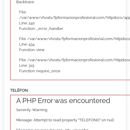
Backtrace:
File:
/var/www/vhosts/fpformacionprofesional.com/httpdocs/appl
Line: 240
Function: _error_handler
File: /var/www/vhosts/fpformacionprofesional.com/httpdocs
Line: 434
Function: view
File: /var/www/vhosts/fpformacionprofesional.com/httpdoc
Line: 315
Function: require_once
TELÈFON:
A PHP Error was encountered
Severity: Warning
Message: Attempt to read property "TELEFONO" on null