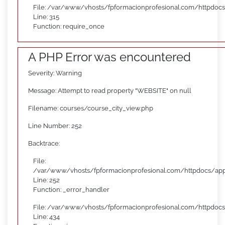
File: /var/www/vhosts/fpformacionprofesional.com/httpdoc
Line: 315
Function: require_once
A PHP Error was encountered
Severity: Warning
Message: Attempt to read property "WEBSITE" on null
Filename: courses/course_city_view.php
Line Number: 252
Backtrace:
File:
/var/www/vhosts/fpformacionprofesional.com/httpdocs/appl
Line: 252
Function: _error_handler
File: /var/www/vhosts/fpformacionprofesional.com/httpdocs
Line: 434