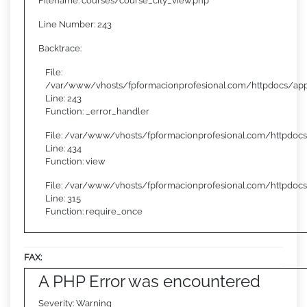
Filename: courses/course_city_view.php
Line Number: 243
Backtrace:
File:
/var/www/vhosts/fpformacionprofesional.com/httpdocs/appl
Line: 243
Function: _error_handler
File: /var/www/vhosts/fpformacionprofesional.com/httpdocs
Line: 434
Function: view
File: /var/www/vhosts/fpformacionprofesional.com/httpdoc
Line: 315
Function: require_once
FAX:
A PHP Error was encountered
Severity: Warning