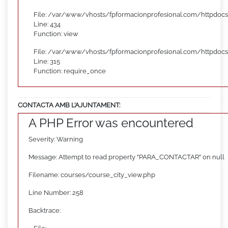
File: /var/www/vhosts/fpformacionprofesional.com/httpdocs
Line: 434
Function: view
File: /var/www/vhosts/fpformacionprofesional.com/httpdoc
Line: 315
Function: require_once
CONTACTA AMB L’AJUNTAMENT:
A PHP Error was encountered
Severity: Warning
Message: Attempt to read property "PARA_CONTACTAR" on null
Filename: courses/course_city_view.php
Line Number: 258
Backtrace: