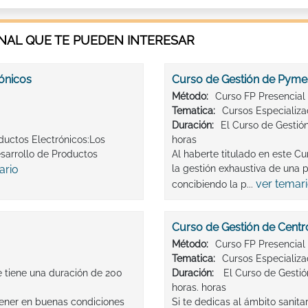
AL QUE TE PUEDEN INTERESAR
ónicos
Curso de Gestión de Pyme
Método:
Curso FP Presencial
Tematica:
Cursos Especializ
Duración:
El Curso de Gestió
ductos Electrónicos:Los
horas
sarrollo de Productos
Al haberte titulado en este C
ario
la gestión exhaustiva de una
ver temar
concibiendo la p...
Curso de Gestión de Centro
Método:
Curso FP Presencial
Tematica:
Cursos Especializ
e tiene una duración de 200
Duración:
El Curso de Gestió
horas. horas
ener en buenas condiciones
Si te dedicas al ámbito sanita