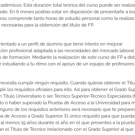
cadémicos. Esta duración total teórica del curso puede ser realiz
udio. En 6 meses podrías estar en disposición de presentarte a lo
 curso comprende tanto horas de estudio personal como la realiza
necesarias para la obtención del título de FP.
orientado a un perfil de alumno que tiene interés en mejorar
ción profesional adaptada a las necesidades del mercado laboral
 de formación. Mediante la realización de este curso de FP a dist
or estudiando a tu ritmo con el apoyo de un equipo de profesores
 necesita cumplir ningún requisito. Cuando quieras obtener el Titu
 los requisitos oficiales para ello. Así para obtener el Grado Su
 Título Universitario ó ser Técnico Superior-Técnico Especialista (t
rato ó haber superado la Prueba de Acceso a la Universidad para 
nguno de los requisitos anteriores será necesario que te prepare
a de Acceso a Grado Superior. El único requisito para que puedas
 al menos 19 años durante el año en el que presentes a la prueb
n el Título de Técnico (relacionado con el Grado Superior al que