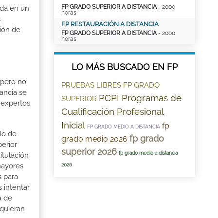
FP GRADO SUPERIOR A DISTANCIA
- 2000
ada en un
horas
s
FP RESTAURACIÓN A DISTANCIA
ción de
FP GRADO SUPERIOR A DISTANCIA
- 2000
horas
LO MÁS BUSCADO EN FP
 pero no
PRUEBAS LIBRES FP GRADO
ancia se
PCPI Programas de
SUPERIOR
 expertos.
Cualificación Profesional
Inicial
fp
FP GRADO MEDIO A DISTANCIA
lo de
fp grado
grado medio 2026
perior
superior 2026
fp grado medio a distancia
itulación
mayores
2026
s para
 intentar
a de
 quieran