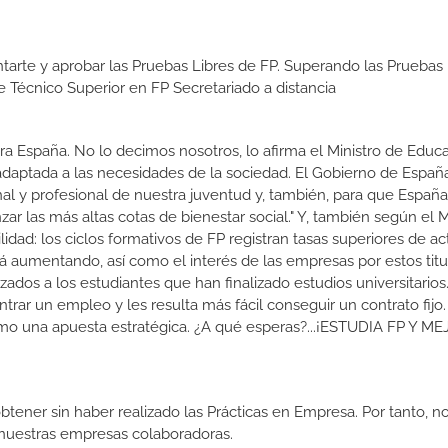
tarte y aprobar las Pruebas Libres de FP. Superando las Pruebas 
e Técnico Superior en FP Secretariado a distancia
a España. No lo decimos nosotros, lo afirma el Ministro de Educa
 adaptada a las necesidades de la sociedad. El Gobierno de Españ
nal y profesional de nuestra juventud y, también, para que Españ
r las más altas cotas de bienestar social." Y, también según el M
dad: los ciclos formativos de FP registran tasas superiores de ac
 aumentando, así como el interés de las empresas por estos titu
izados a los estudiantes que han finalizado estudios universitario
ar un empleo y les resulta más fácil conseguir un contrato fijo.
como una apuesta estratégica. ¿A qué esperas?...¡ESTUDIA FP Y M
btener sin haber realizado las Prácticas en Empresa. Por tanto, n
n nuestras empresas colaboradoras.