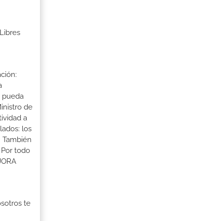
Libres
ción:
a
a pueda
inistro de
tividad a
lados: los
s. También
 Por todo
EJORA
osotros te