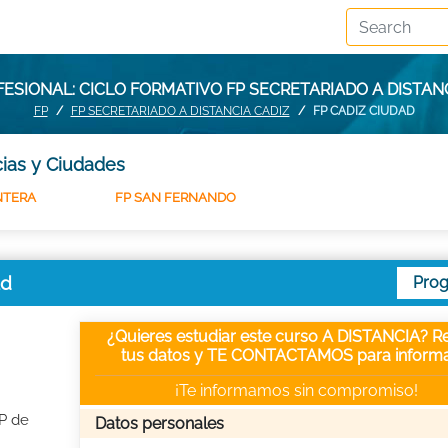
ESIONAL: CICLO FORMATIVO FP SECRETARIADO A DISTANC
FP
FP SECRETARIADO A DISTANCIA CADIZ
FP CADIZ CIUDAD
cias y Ciudades
NTERA
FP SAN FERNANDO
ad
Pro
¿Quieres estudiar este curso A DISTANCIA? Re
tus datos y TE CONTACTAMOS para informa
¡Te informamos sin compromiso!
FP de
Datos personales