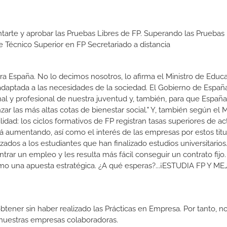
tarte y aprobar las Pruebas Libres de FP. Superando las Pruebas 
e Técnico Superior en FP Secretariado a distancia
a España. No lo decimos nosotros, lo afirma el Ministro de Educa
 adaptada a las necesidades de la sociedad. El Gobierno de Españ
nal y profesional de nuestra juventud y, también, para que Españ
r las más altas cotas de bienestar social." Y, también según el M
dad: los ciclos formativos de FP registran tasas superiores de ac
 aumentando, así como el interés de las empresas por estos titu
izados a los estudiantes que han finalizado estudios universitario
ar un empleo y les resulta más fácil conseguir un contrato fijo.
como una apuesta estratégica. ¿A qué esperas?...¡ESTUDIA FP Y M
btener sin haber realizado las Prácticas en Empresa. Por tanto, n
n nuestras empresas colaboradoras.