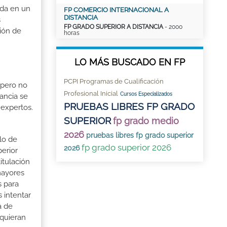
ada en un
FP COMERCIO INTERNACIONAL A
DISTANCIA
s
FP GRADO SUPERIOR A DISTANCIA
- 2000
ción de
horas
LO MÁS BUSCADO EN FP
PCPI Programas de Cualificación
 pero no
Profesional Inicial
Cursos Especializados
ancia se
PRUEBAS LIBRES FP GRADO
 expertos.
SUPERIOR
fp grado medio
2026
pruebas libres fp grado superior
lo de
fp grado superior 2026
2026
perior
itulación
mayores
s para
 intentar
a de
 quieran