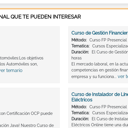
AL QUE TE PUEDEN INTERESAR
Curso de Gestión Financie
Método:
Curso FP Presencial
Tematica:
Cursos Especializ
Duración:
El Curso de Gestión
tomóviles:Los objetivos
horas
os Automóviles son,
El mercado laboral, en la act
ver temario
competencias en gestión finan
ver 
empresa y su funciona...
Curso de Instalador de Lí
Eléctricos
Método:
Curso FP Presencial
Tematica:
Cursos Especializ
con Certificación OCP puede
Duración:
El Curso de Instal
Eléctricos Online tiene una du
mación Java! Nuestro Curso de