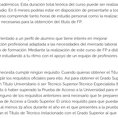
cadémicos. Esta duración total teórica del curso puede ser realiz
udio. En 6 meses podrías estar en disposición de presentarte a lo
 curso comprende tanto horas de estudio personal como la realiza
necesarias para la obtención del título de FP.
orientado a un perfil de alumno que tiene interés en mejorar
ción profesional adaptada a las necesidades del mercado laboral
 de formación. Mediante la realización de este curso de FP a dist
or estudiando a tu ritmo con el apoyo de un equipo de profesores
 necesita cumplir ningún requisito. Cuando quieras obtener el Titu
 los requisitos oficiales para ello. Así para obtener el Grado Su
 Título Universitario ó ser Técnico Superior-Técnico Especialista (t
rato ó haber superado la Prueba de Acceso a la Universidad para 
nguno de los requisitos anteriores será necesario que te prepare
a de Acceso a Grado Superior. El único requisito para que puedas
 al menos 19 años durante el año en el que presentes a la prueb
n el Título de Técnico (relacionado con el Grado Superior al que