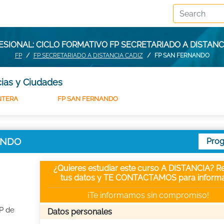
SIONAL: CICLO FORMATIVO FP SECRETARIADO A DISTAN
FP
FP SECRETARIADO A DISTANCIA CADIZ
FP SAN FERNANDO
cias y Ciudades
NTERA
FP SAN FERNANDO
NANDO
Pro
¿Quieres estudiar este curso A DISTANCIA? Re
tus datos y TE CONTACTAMOS para informa
¡Te informamos sin compromiso!
FP de
Datos personales