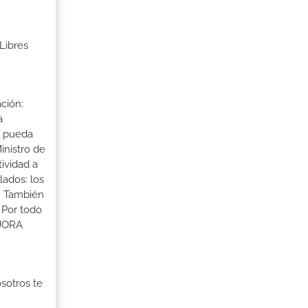
Libres
ción:
a
a pueda
inistro de
tividad a
lados: los
s. También
 Por todo
EJORA
osotros te