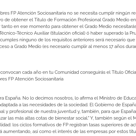
ibres FP Atención Sociosanitaria no se necesita cumplir ningún req
o de obtener el Titulo de Formación Profesional Grado Medio en
 Por tanto en ese momento para obtener el Grado Medio necesitarás
nico-Técnico Auxiliar (titulación oficial) ó haber superado la P
 cumples ninguno de los requisitos anteriores será necesario que
ceso a Grado Medio (es necesario cumplir al menos 17 años dura
 convocan cada año en tu Comunidad conseguirás el Título Oficia
res FP Atención Sociosanitaria
a España. No lo decimos nosotros, lo afirma el Ministro de Educa
 adaptada a las necesidades de la sociedad. El Gobierno de Españ
nal y profesional de nuestra juventud y, también, para que Españ
r las más altas cotas de bienestar social." Y, también según el M
dad: los ciclos formativos de FP registran tasas superiores de ac
 aumentando, así como el interés de las empresas por estos titu