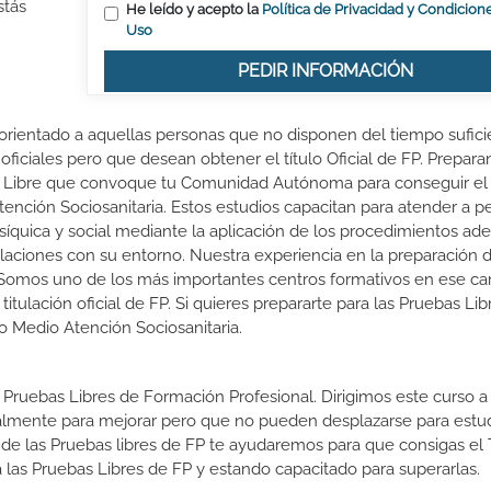
stás
He leído y acepto la
Política de Privacidad y Condicion
Uso
PEDIR INFORMACIÓN
 orientado a aquellas personas que no disponen del tiempo sufici
oficiales pero que desean obtener el título Oficial de FP. Prepara
r Libre que convoque tu Comunidad Autónoma para conseguir el 
ención Sociosanitaria. Estos estudios capacitan para atender a p
psíquica y social mediante la aplicación de los procedimientos a
laciones con su entorno. Nuestra experiencia en la preparación 
 Somos uno de los más importantes centros formativos en ese c
ulación oficial de FP. Si quieres prepararte para las Pruebas Lib
do Medio Atención Sociosanitaria.
 Pruebas Libres de Formación Profesional. Dirigimos este curso a 
almente para mejorar pero que no pueden desplazarse para estud
 de las Pruebas libres de FP te ayudaremos para que consigas el 
las Pruebas Libres de FP y estando capacitado para superarlas.