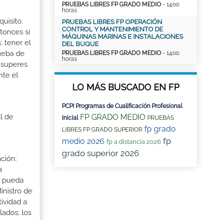
PRUEBAS LIBRES FP GRADO MEDIO
- 1400
horas
uisito.
PRUEBAS LIBRES FP OPERACIÓN
CONTROL Y MANTENIMIENTO DE
tonces sí
MÁQUINAS MARINAS E INSTALACIONES
: tener el
DEL BUQUE
rueba de
PRUEBAS LIBRES FP GRADO MEDIO
- 1400
horas
 superes
nte el
LO MÁS BUSCADO EN FP
PCPI Programas de Cualificación Profesional
FP GRADO MEDIO
l de
Inicial
PRUEBAS
fp grado
LIBRES FP GRADO SUPERIOR
fp
medio 2026
fp a distancia 2026
grado superior 2026
ción:
a
a pueda
inistro de
tividad a
lados: los