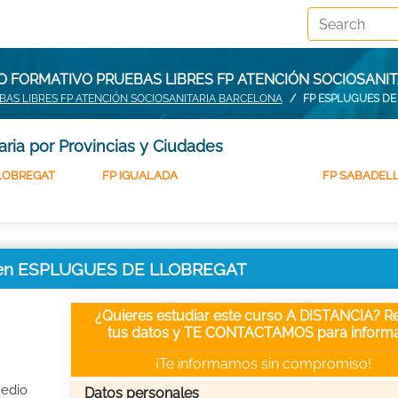
O FORMATIVO PRUEBAS LIBRES FP ATENCIÓN SOCIOSANI
BAS LIBRES FP ATENCIÓN SOCIOSANITARIA BARCELONA
FP ESPLUGUES DE
ria por Provincias y Ciudades
LOBREGAT
FP IGUALADA
FP SABADEL
ria en ESPLUGUES DE LLOBREGAT
¿Quieres estudiar este curso A DISTANCIA? Re
tus datos y TE CONTACTAMOS para informa
¡Te informamos sin compromiso!
Medio
Datos personales