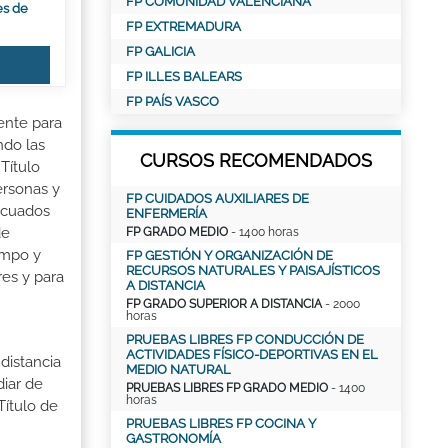
FP COMUNIDAD VALENCIANA
es de
FP EXTREMADURA
FP GALICIA
FP ILLES BALEARS
FP PAÍS VASCO
ente para
ndo las
CURSOS RECOMENDADOS
Título
ersonas y
FP CUIDADOS AUXILIARES DE
decuados
ENFERMERÍA
de
FP GRADO MEDIO
- 1400 horas
ampo y
FP GESTIÓN Y ORGANIZACIÓN DE
RECURSOS NATURALES Y PAISAJÍSTICOS
res y para
A DISTANCIA
FP GRADO SUPERIOR A DISTANCIA
- 2000
horas
PRUEBAS LIBRES FP CONDUCCIÓN DE
ACTIVIDADES FÍSICO-DEPORTIVAS EN EL
distancia
MEDIO NATURAL
iar de
PRUEBAS LIBRES FP GRADO MEDIO
- 1400
horas
Título de
PRUEBAS LIBRES FP COCINA Y
GASTRONOMÍA