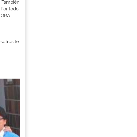
s. También
 Por todo
EJORA
osotros te