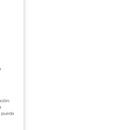
a
ción:
a
a pueda