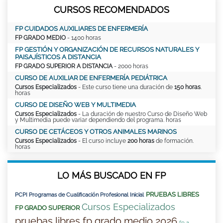
CURSOS RECOMENDADOS
FP CUIDADOS AUXILIARES DE ENFERMERÍA
FP GRADO MEDIO
- 1400 horas
FP GESTIÓN Y ORGANIZACIÓN DE RECURSOS NATURALES Y
PAISAJÍSTICOS A DISTANCIA
FP GRADO SUPERIOR A DISTANCIA
- 2000 horas
CURSO DE AUXILIAR DE ENFERMERÍA PEDIÁTRICA
Cursos Especializados
- Este curso tiene una duración de
150 horas
.
horas
CURSO DE DISEÑO WEB Y MULTIMEDIA
Cursos Especializados
- La duración de nuestro Curso de Diseño Web
y Multimedia puede variar dependiendo del programa. horas
CURSO DE CETÁCEOS Y OTROS ANIMALES MARINOS
Cursos Especializados
- El curso incluye
200 horas
de formación.
horas
LO MÁS BUSCADO EN FP
PRUEBAS LIBRES
PCPI Programas de Cualificación Profesional Inicial
Cursos Especializados
FP GRADO SUPERIOR
pruebas libres fp grado medio 2026
fp a