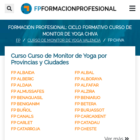
FORMACION PROFESIONAL: CICLO FORMATIVO CURSO DE
MONITOR DE YOGA CHIVA
FP
CURSO DE MONITOR DE YOGA VALENCIA
FP CHIVA
Curso Curso de Monitor de Yoga por
Provincias y Ciudades
FP ALBAIDA
FP ALBAL
FP ALBERIC
FP ALBORAYA
FP ALDAIA
FP ALFAFAR
FP ALMUSSAFES
FP ALZIRA
FP BENAGUASIL
FP BENIARJO
FP BENIGANIM
FP BETERA
FP BUÑOL
FP BURJASSOT
FP CANALS
FP CARCAIXENT
FP CARLET
FP CATADAU
FP CATARROJA
FP CHESTE
Ver más