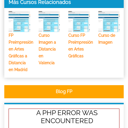
Más Cursos Relacionados
FP
Curso
Curso FP
Curso de
Preimpresión
Imagen a
Preimpresión
Imagen
en Artes
Distancia
en Artes
Gráficas a
en
Gráficas
Distancia
Valencia
en Madrid
Blog FP
A PHP ERROR WAS
ENCOUNTERED