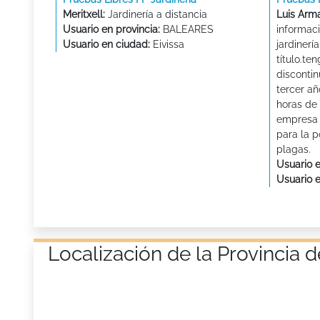
Meritxell:
Jardinería a distancia
Luis Arm
Usuario en provincia:
BALEARES
informac
Usuario en ciudad:
Eivissa
jardinerí
título.ten
disconti
tercer añ
horas de 
empresa 
para la 
plagas.
Usuario e
Usuario 
Localización de la Provincia