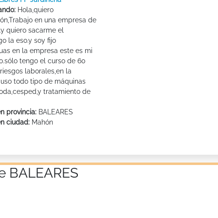
ando:
Hola,quiero
ión,Trabajo en una empresa de
a.y quiero sacarme el
go la eso.y soy fijo
nuas en la empresa este es mi
o.sólo tengo el curso de 60
riesgos laborales,en la
uso todo tipo de máquinas
poda,cesped,y tratamiento de
n provincia:
BALEARES
en ciudad:
Mahón
 de BALEARES