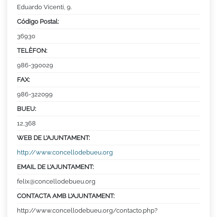
Eduardo Vicenti, 9.
Código Postal:
36930
TELÈFON:
986-390029
FAX:
986-322099
BUEU:
12,368
WEB DE L’AJUNTAMENT:
http://www.concellodebueu.org
EMAIL DE L’AJUNTAMENT:
felix@concellodebueu.org
CONTACTA AMB L’AJUNTAMENT:
http://www.concellodebueu.org/contacto.php?