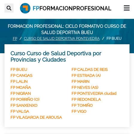
FORMACION PROFESIONAL: CICLO FORMATIVO CURSO DE
SALUD DEPORTIVA BUEU
FP
CURSO DE SALUD DEPORTIVA PONTEVEDRA
FP BUEU
Curso Curso de Salud Deportiva por
Provincias y Ciudades
FP BUEU
FP CALDAS DE REIS
FP CANGAS
FP ESTRADA (A)
FP LALIN
FP MARIN
FP MOAÑA
FP NEVES (AS)
FP NIGRAN
FP PONTEVEDRA ciudad
FP PORRIÑO (O)
FP REDONDELA
FP SANXENXO
FP TOMIÑO
FP VALGA
FP VIGO
FP VILAGARCIA DE AROUSA