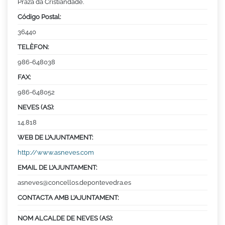
Praza da Cristiandade.
Código Postal:
36440
TELÈFON:
986-648038
FAX:
986-648052
NEVES (AS):
14,818
WEB DE L’AJUNTAMENT:
http://www.asneves.com
EMAIL DE L’AJUNTAMENT:
asneves@concellos.depontevedra.es
CONTACTA AMB L’AJUNTAMENT:
NOM ALCALDE DE NEVES (AS):