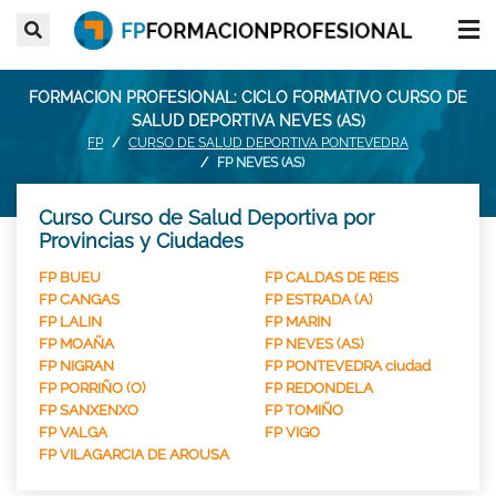
FORMACION PROFESIONAL: CICLO FORMATIVO CURSO DE
SALUD DEPORTIVA NEVES (AS)
FP
CURSO DE SALUD DEPORTIVA PONTEVEDRA
FP NEVES (AS)
Curso Curso de Salud Deportiva por
Provincias y Ciudades
FP BUEU
FP CALDAS DE REIS
FP CANGAS
FP ESTRADA (A)
FP LALIN
FP MARIN
FP MOAÑA
FP NEVES (AS)
FP NIGRAN
FP PONTEVEDRA ciudad
FP PORRIÑO (O)
FP REDONDELA
FP SANXENXO
FP TOMIÑO
FP VALGA
FP VIGO
FP VILAGARCIA DE AROUSA