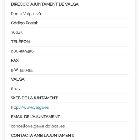
DIRECCIÓ AJUNTAMENT DE VALGA:
Ponte Valga, s/n.
Código Postal:
36645
TELÈFON:
986-559456
FAX:
986-559455
VALGA:
6,127
WEB DE L’AJUNTAMENT:
http://www.valga.es
EMAIL DE L’AJUNTAMENT:
concello.valga@eidolocal.es
CONTACTA AMB L’AJUNTAMENT: