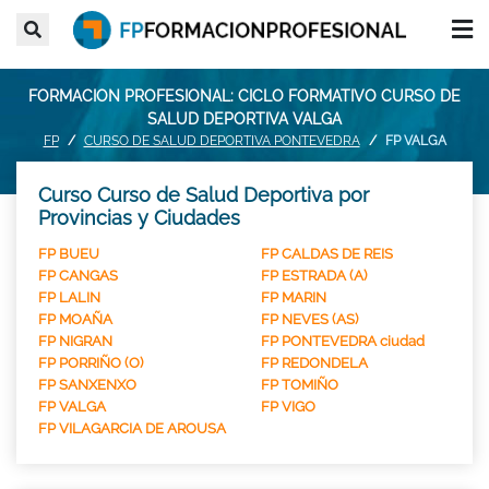
FORMACION PROFESIONAL: CICLO FORMATIVO CURSO DE
SALUD DEPORTIVA VALGA
FP
CURSO DE SALUD DEPORTIVA PONTEVEDRA
FP VALGA
Curso Curso de Salud Deportiva por
Provincias y Ciudades
FP BUEU
FP CALDAS DE REIS
FP CANGAS
FP ESTRADA (A)
FP LALIN
FP MARIN
FP MOAÑA
FP NEVES (AS)
FP NIGRAN
FP PONTEVEDRA ciudad
FP PORRIÑO (O)
FP REDONDELA
FP SANXENXO
FP TOMIÑO
FP VALGA
FP VIGO
FP VILAGARCIA DE AROUSA