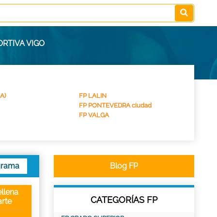
RTIVA VIGO
A)
FP LALIN
FP PONTEVEDRA ciudad
FP VALGA
grama
Blog FP
llena
CATEGORÍAS FP
rte