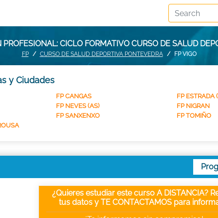
 PROFESIONAL: CICLO FORMATIVO CURSO DE SALUD DEPO
FP
CURSO DE SALUD DEPORTIVA PONTEVEDRA
FP VIGO
as y Ciudades
FP CANGAS
FP ESTRADA (
FP NEVES (AS)
FP NIGRAN
FP SANXENXO
FP TOMIÑO
AROUSA
Pro
¿Quieres estudiar este curso A DISTANCIA? Re
tus datos y TE CONTACTAMOS para informa