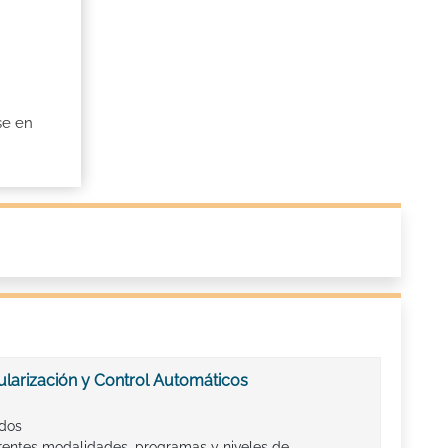
se en
larización y Control Automáticos
ados
entes modalidades, programas y niveles de