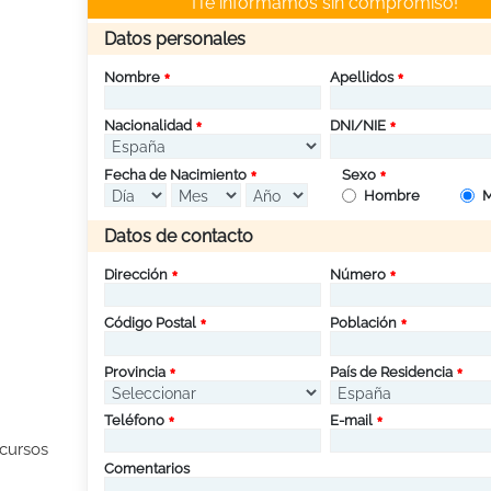
¡Te informamos sin compromiso!
Datos personales
Nombre
Apellidos
Nacionalidad
DNI/NIE
Fecha de Nacimiento
Sexo
Hombre
M
Datos de contacto
Dirección
Número
Código Postal
Población
Provincia
País de Residencia
Teléfono
E-mail
 cursos
Comentarios